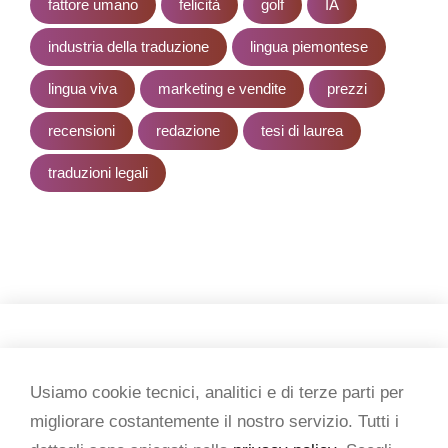
fattore umano
felicità
golf
IA
industria della traduzione
lingua piemontese
lingua viva
marketing e vendite
prezzi
recensioni
redazione
tesi di laurea
traduzioni legali
Copyright 2026 Tesi & testi
Usiamo cookie tecnici, analitici e di terze parti per
migliorare costantemente il nostro servizio. Tutti i
P. IVA 07434950015