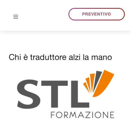
Skip
to
PREVENTIVO
Toggle
content
Navigation
HOME
Chi è traduttore alzi la mano
CHI SIAMO
View
TRADUZIONI
Larger
Image
PORTFOLIO
BLOG