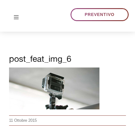
Skip
to
PREVENTIVO
Toggle
content
Navigation
HOME
post_feat_img_6
CHI SIAMO
TRADUZIONI
PORTFOLIO
BLOG
11 Ottobre 2015