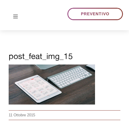
Skip
to
PREVENTIVO
Toggle
content
Navigation
HOME
post_feat_img_15
CHI SIAMO
TRADUZIONI
PORTFOLIO
BLOG
11 Ottobre 2015