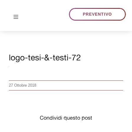
Skip
to
PREVENTIVO
Toggle
content
Navigation
HOME
logo-tesi-&-testi-72
CHI SIAMO
TRADUZIONI
27 Ottobre 2018
PORTFOLIO
BLOG
Condividi questo post