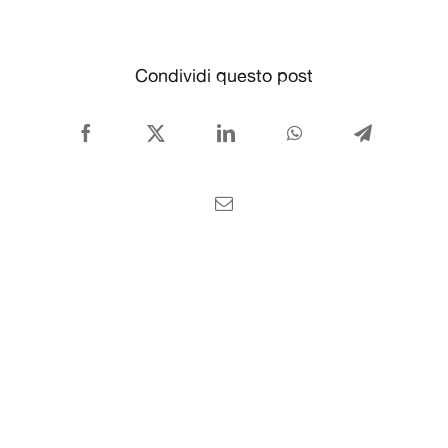
CONTATTI
Italiano
Condividi questo post
Facebook
X
LinkedIn
WhatsApp
Telegram
Email