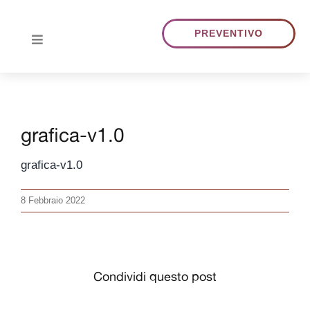
Skip
to
PREVENTIVO
Toggle
content
Navigation
HOME
grafica-v1.0
CHI SIAMO
grafica-v1.0
TRADUZIONI
8 Febbraio 2022
PORTFOLIO
BLOG
Condividi questo post