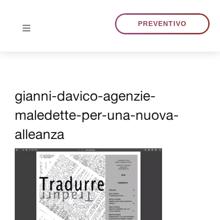
Skip
to
PREVENTIVO
Toggle
content
Navigation
HOME
gianni-davico-agenzie-
CHI SIAMO
maledette-per-una-nuova-
TRADUZIONI
alleanza
PORTFOLIO
BLOG