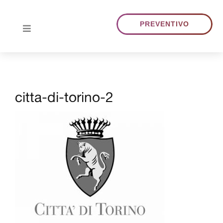
Skip
to
PREVENTIVO
Toggle
content
Navigation
HOME
citta-di-torino-2
CHI SIAMO
TRADUZIONI
PORTFOLIO
BLOG