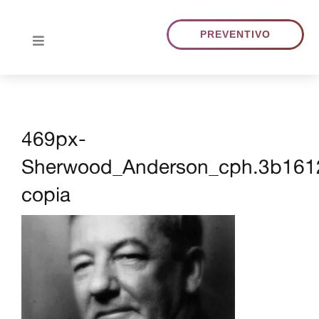
Skip
to
PREVENTIVO
Toggle
content
Navigation
HOME
469px-
CHI SIAMO
Sherwood_Anderson_cph.3b161
TRADUZIONI
copia
PORTFOLIO
BLOG